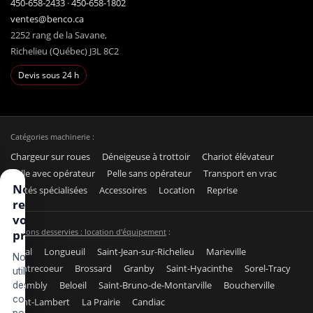
450-658-2433
·
450-658-1802
ventes@benco.ca
2252 rang de la Savane,
Richelieu (Québec) J3L 8C2
Devis sous 24 h
Catégories machinerie :
Chargeur sur roues
Déneigeuse à trottoir
Chariot élévateur
Pelle avec opérateur
Pelle sans opérateur
Transport en vrac
Nous
Unités spécialisées
Accessoires
Location
Reprise
respectons
votre vie
Régions desservies : location d'équipement
:
privée
Laval
Longueuil
Saint-Jean-sur-Richelieu
Marieville
Nous
Contrecoeur
Brossard
Granby
Saint-Hyacinthe
Sorel-Tracy
utilisons
Chambly
Beloeil
Saint-Bruno-de-Montarville
Boucherville
des
cookies
Saint-Lambert
La Prairie
Candiac
pour