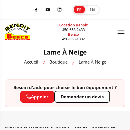
FR
EN
|
Facebook
Youtube
LinkedIn
Location Benoit
Of
450-658-2433
Benco
450-658-1802
Lame À Neige
Accueil
Boutique
Lame À Neige
Besoin d'aide pour choisir le bon équipement ?
Appeler
Demander un devis
CATALOGUE MACHINERIE LOURDE — VENTE, LOCATION ET