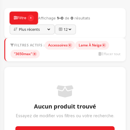
ACCESSOIRES
Filtre
Affichage
1–0
de
0
résultats
3
FILTRES ACTIFS :
Accessoires
Lame À Neige
"3650max"
Effacer tout
Aucun produit trouvé
Essayez de modifier vos filtres ou votre recherche.