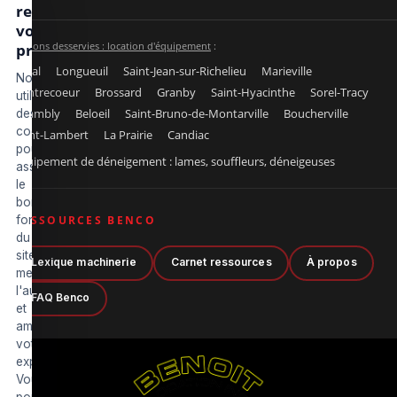
respectons
votre vie
Régions desservies : location d'équipement
:
privée
Laval
Longueuil
Saint-Jean-sur-Richelieu
Marieville
Nous
Contrecoeur
Brossard
Granby
Saint-Hyacinthe
Sorel-Tracy
utilisons
Chambly
Beloeil
Saint-Bruno-de-Montarville
Boucherville
des
cookies
Saint-Lambert
La Prairie
Candiac
pour
Équipement de déneigement : lames, souffleurs, déneigeuses
assurer
le
bon
fonctionnement
RESSOURCES BENCO
du
site,
Lexique machinerie
Carnet ressources
À propos
mesurer
l'audience
FAQ Benco
et
améliorer
votre
expérience.
Vous
pouvez