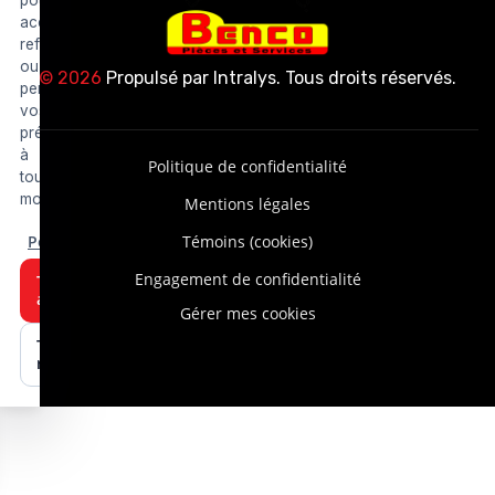
accepter,
refuser
ou
© 2026
Propulsé par
Intralys
. Tous droits réservés.
personnaliser
vos
préférences
à
Politique de confidentialité
tout
moment.
Mentions légales
Personnaliser
Témoins (cookies)
Engagement de confidentialité
Tout
accepter
Gérer mes cookies
Tout
refuser