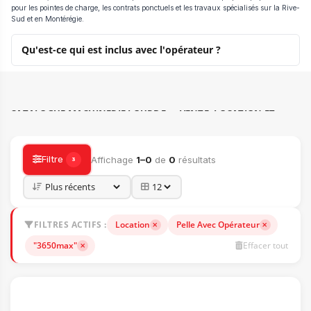
pour les pointes de charge, les contrats ponctuels et les travaux spécialisés sur la Rive-
Sud et en Montérégie.
Qu'est-ce qui est inclus avec l'opérateur ?
CATALOGUE MACHINERIE LOURDE — VENTE, LOCATION ET
ACCESSOIRES
Filtre
Affichage
1–0
de
0
résultats
3
FILTRES ACTIFS :
Location
Pelle Avec Opérateur
"3650max"
Effacer tout