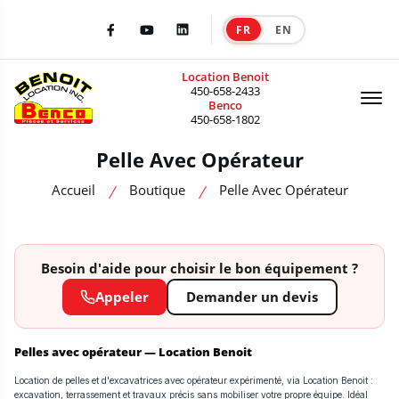
FR
EN
|
Facebook
Youtube
LinkedIn
Location Benoit
Of
450-658-2433
Benco
450-658-1802
Pelle Avec Opérateur
Accueil
Boutique
Pelle Avec Opérateur
Besoin d'aide pour choisir le bon équipement ?
Appeler
Demander un devis
Pelles avec opérateur — Location Benoit
Location de pelles et d'excavatrices avec opérateur expérimenté, via Location Benoit :
excavation, terrassement et travaux précis sans mobiliser votre propre équipe. Idéal