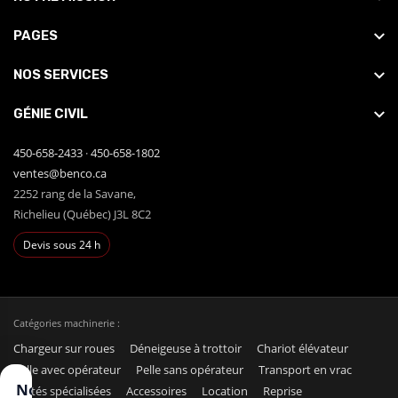
PAGES
NOS SERVICES
GÉNIE CIVIL
450-658-2433
·
450-658-1802
ventes@benco.ca
2252 rang de la Savane,
Richelieu (Québec) J3L 8C2
Devis sous 24 h
Catégories machinerie :
Chargeur sur roues
Déneigeuse à trottoir
Chariot élévateur
Pelle avec opérateur
Pelle sans opérateur
Transport en vrac
Nous
Unités spécialisées
Accessoires
Location
Reprise