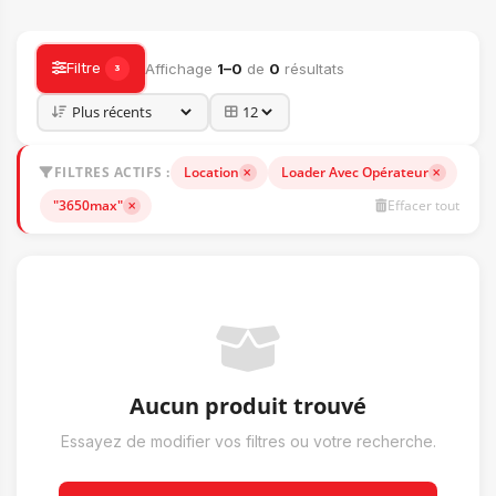
ACCESSOIRES
Filtre
Affichage
1–0
de
0
résultats
3
FILTRES ACTIFS :
Location
Loader Avec Opérateur
"3650max"
Effacer tout
Aucun produit trouvé
Essayez de modifier vos filtres ou votre recherche.