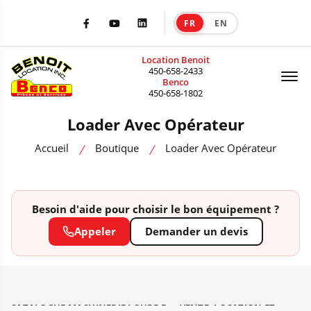
FR
EN
|
Facebook
Youtube
LinkedIn
Location Benoit
Of
450-658-2433
Benco
450-658-1802
Loader Avec Opérateur
Accueil
Boutique
Loader Avec Opérateur
Besoin d'aide pour choisir le bon équipement ?
Appeler
Demander un devis
CATALOGUE MACHINERIE LOURDE — VENTE, LOCATION ET