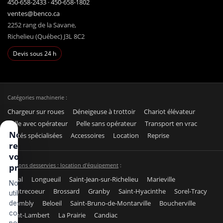
450-658-2433
·
450-658-1802
ventes@benco.ca
2252 rang de la Savane,
Richelieu (Québec) J3L 8C2
Devis sous 24 h
Catégories machinerie :
Chargeur sur roues
Déneigeuse à trottoir
Chariot élévateur
Pelle avec opérateur
Pelle sans opérateur
Transport en vrac
Nous
Unités spécialisées
Accessoires
Location
Reprise
respectons
votre vie
Régions desservies : location d'équipement
:
privée
Laval
Longueuil
Saint-Jean-sur-Richelieu
Marieville
Nous
Contrecoeur
Brossard
Granby
Saint-Hyacinthe
Sorel-Tracy
utilisons
Chambly
Beloeil
Saint-Bruno-de-Montarville
Boucherville
des
cookies
Saint-Lambert
La Prairie
Candiac
pour